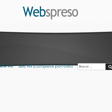
iew All
See All (complete porfolio)
Buscar
por: