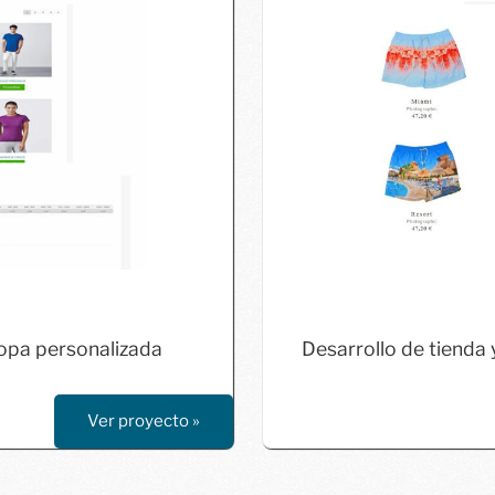
" alt="Tien
ass="aligncenter"
opa personalizada
Desarrollo de tienda
Ver proyecto »