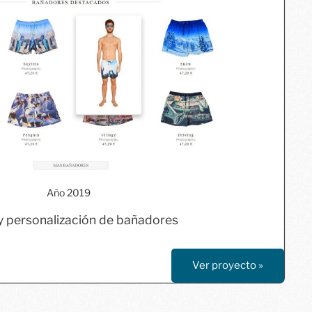
da de Bañadores con Personalizador"
Año 2019
class="aligncenter" />
 y personalización de bañadores
Ver proyecto »