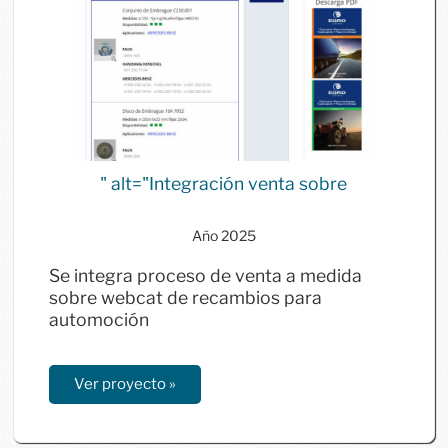
" alt="Integración venta sobre
catálogo piezas automoción"
Año 2025
class="aligncenter" />
Se integra proceso de venta a medida
sobre webcat de recambios para
automoción
Ver proyecto »