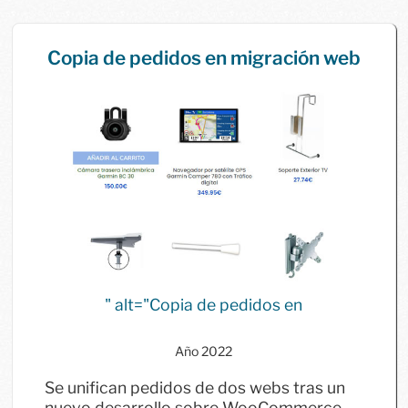
Copia de pedidos en migración web
" alt="Copia de pedidos en
migración web" class="aligncenter"
Año 2022
/>
Se unifican pedidos de dos webs tras un
nuevo desarrollo sobre WooCommerce