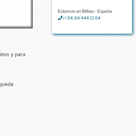
Estamos en Bilbao - España
(+34) 64 444 11 64
atos y para
squeda